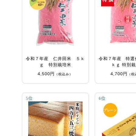
令和７年産 仁井田米 ５ｋ
令和７年産 特選
ｇ 特別栽培米
ｋｇ 特別
4,500円
4,700円
（税込み）
（税
5位
6位