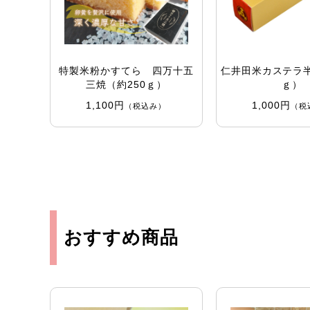
特製米粉かすてら 四万十五
仁井田米カステラ半
三焼（約250ｇ）
ｇ）
1,100円
1,000円
（税込み）
（税
おすすめ商品