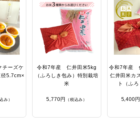
クチーズケ
令和7年産 仁井田米5kg
令和7年産 
5.7cm×
（ふろしき包み）特別栽培
仁井田米カ
米
ト（ふろ
5,770円
5,400
込み）
（税込み）