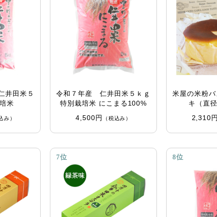
仁井田米５
令和７年産 仁井田米５ｋｇ
米屋の米粉バ
栽培米
特別栽培米 にこまる100%
キ（直径
4,500円
2,310
込み）
（税込み）
7位
8位