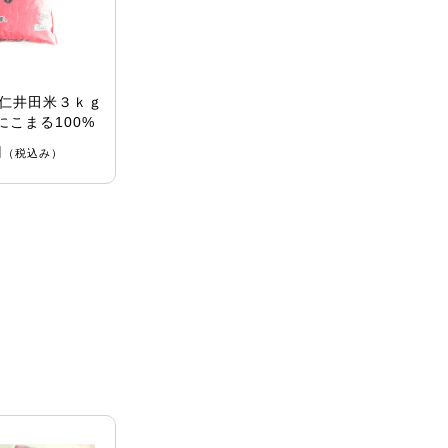
仁井田米３ｋｇ
にこまる100%
円
（税込み）