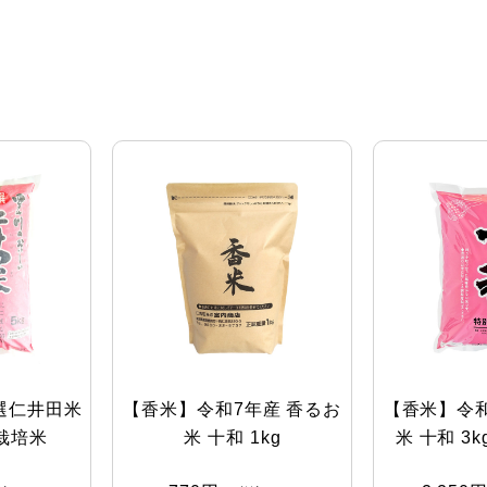
選仁井田米
【香米】令和7年産 香るお
【香米】令和
栽培米
米 十和 1kg
米 十和 3