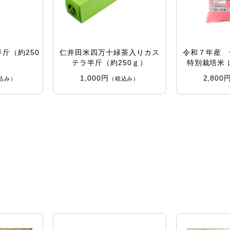
斤（約250
仁井田米四万十緑茶入りカス
令和７年産 
テラ半斤（約250ｇ）
特別栽培米 
1,000円
2,800
込み）
（税込み）