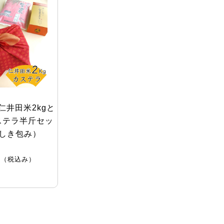
仁井田米2kgと
ステラ半斤セッ
しき包み）
円
（税込み）