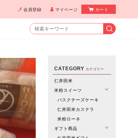
会員登録
マイページ
カート
CATEGORY
カテゴリー
仁井田米
米粉スイーツ
バスクチーズケーキ
仁井田米カステラ
>
米粉ローネ
ギフト商品