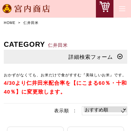
カート
HOME
仁井田米
CATEGORY
仁井田米
詳細検索フォーム
おかずがなくても、お米だけで食がすすむ『美味しいお米』です。
4/30
より仁井田米配合率を【にこまる
60
％・十和
40
％】に変更致します。
表示順 :