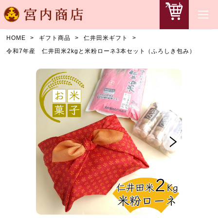
カート
HOME
ギフト商品
仁井田米ギフト
令和7年産 仁井田米2kgと米粉ローネ3本セット（ふろしき包み）