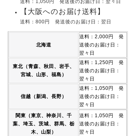
送料：
1,050円
発送後のお届け日：
翌々日
【大阪へのお届け送料】
送料：
800円
発送後のお届け日：
翌日
送料：
2,000円
発
北海道
送後のお届け日：
翌々日
送料：
1,250円
発
東北
（青森、秋田、岩手、
送後のお届け日：
宮城、山形、福島）
翌々日
送料：
1,050円
発
信越
（新潟、長野）
送後のお届け日：
翌々日
関東
（東京、神奈川、千
送料：
1,050円
発
葉、埼玉、茨城、群馬、栃
送後のお届け日：
木、山梨）
翌々日