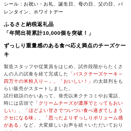
シール：お祝い・お礼、誕生日、母の日、父の日、バ
レンタイン、ホワイトデー
ふるさと納税返礼品
「年間出荷累計10,000個を突破！」
ずっしり重量感のある食べ応え満点のチーズケー
キ
製造スタッフや従業員をはじめ、試作段階からたくさ
んの人の試食を経て完成した
「バスクチーズケーキ～
四万十の米粉入り～」。「おいしい！」
の太鼓判をも
らい販売がスタートしました。
試行錯誤のかいあって、発売以来クチコミやお電話、
時には店頭で
「クリームチーズが濃厚でとってもおい
しい」
、
「ほどよい甘さでついつい食べ過ぎてしまう
クセになる味」
、
「思ったよりずっしりボリューム感
がある」
など、大変嬉しいお声を続々いただいており