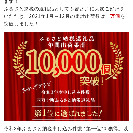
ます！
ふるさと納税の返礼品としても皆さまに大変ご好評を
いただき、2021年1月～12月の累計出荷数は
一万個
を
突破しました！
令和3年ふるさと納税申し込み件数 "第一位"を獲得。以