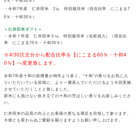
0％・十和30％）
・令和7年産 仁井田米 2㎏ 特別栽培米（現在比率 にこまる7
0％・十和30％）
＜仁井田米ギフト＞
・令和７年産 仁井田米５㎏ 特別栽培米（化粧箱入）（現在比
率 にこまる70％・十和30％）
※4/30注文分から配合比率を【にこまる60％・十和4
0％】へ変更致します。
令和7年産十和の収穫量が例年より多く、“十和”の香りをお気に入
りいただいている皆様に、より一層喜んでいただけるよう今回実施
させていただくことと致しました。
新米にも負けない炊き立ての十和の芳ばしい香りをお楽しみくださ
い。
仁井田米の品質の向上とお客様の更なる満足を目指して参ります。
今後とも変わらぬご愛顧を賜りますようお願い申し上げます。