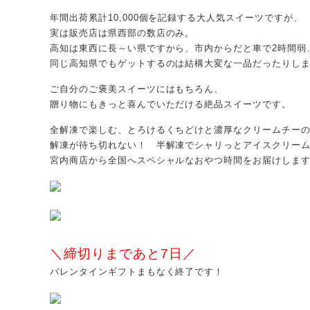
年間出荷累計10,000個を記録する大人気スイーツですが、
実は販売店は県西部の数店のみ。
高知は東西に長～い県ですから、市内からだと車で2時間弱
同じ高知県でもゲットするのは結構大変な一品だったりし
ご自分のご褒美スイーツにはもちろん、
贈り物にもきっと喜んでいただける絶品スイーツです。
全解凍で楽しむ、とろけるくちどけと濃厚なクリームチー
解凍が待ち切れない！ 半解凍でシャリっとアイスクリー
宮内商店から全国へスペシャルなおやつ時間をお届けします
＼締切りまであと7日／
バレンタインギフトまもなく終了です！