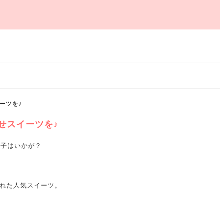
ーツを♪
せスイーツを♪
菓子はいかが？
ばれた人気スイーツ。
＾